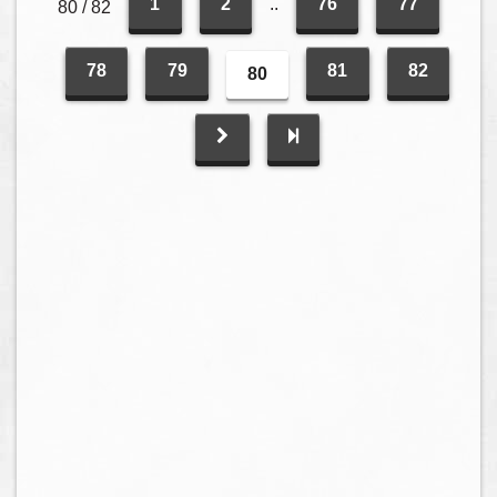
1
2
..
76
77
80 / 82
78
79
81
82
80