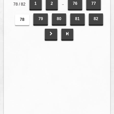
1
2
..
76
77
78 / 82
79
80
81
82
78