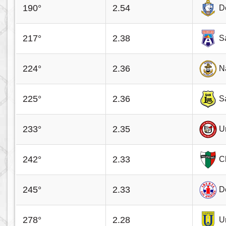
190°
2.54
D
217°
2.38
S
224°
2.36
N
225°
2.36
S
233°
2.35
U
242°
2.33
C
245°
2.33
D
278°
2.28
U