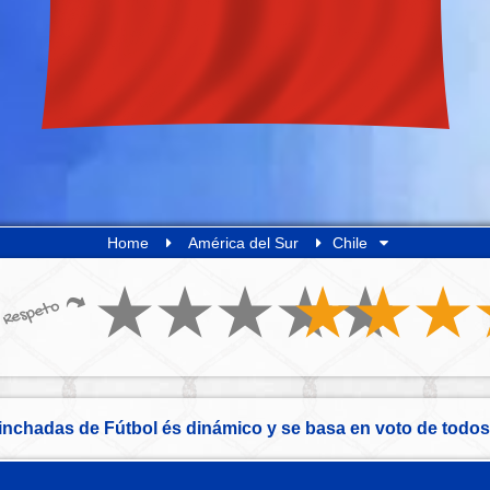
Home
América del Sur
Chile
Respeto
inchadas de Fútbol és dinámico y se basa en voto de todos 