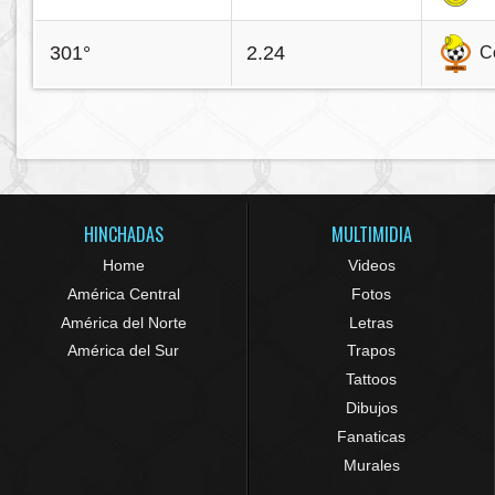
301°
2.24
C
HINCHADAS
MULTIMIDIA
Home
Videos
América Central
Fotos
América del Norte
Letras
América del Sur
Trapos
Tattoos
Dibujos
Fanaticas
Murales