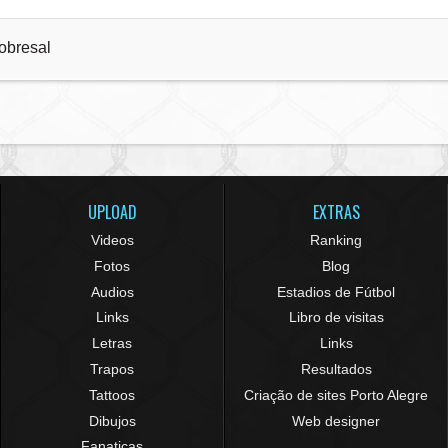
obresal
UPLOAD
EXTRAS
Videos
Ranking
Fotos
Blog
Audios
Estadios de Fútbol
Links
Libro de visitas
Letras
Links
Trapos
Resultados
Tattoos
Criação de sites Porto Alegre
Dibujos
Web designer
Fanaticas