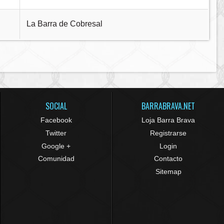
La Barra de Cobresal
SOCIAL
BARRABRAVA.NET
Facebook
Loja Barra Brava
Twitter
Registrarse
Google +
Login
Comunidad
Contacto
Sitemap