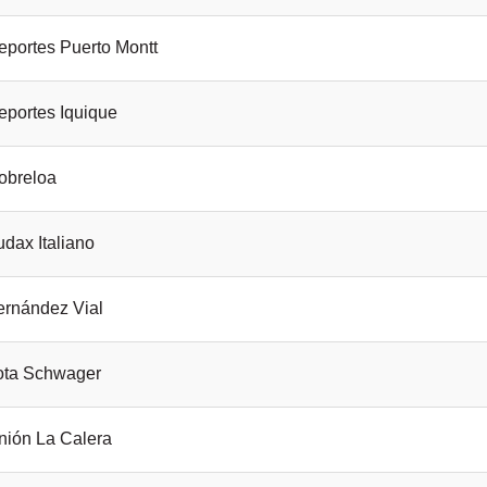
eportes Puerto Montt
eportes Iquique
obreloa
dax Italiano
ernández Vial
ota Schwager
nión La Calera