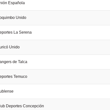
nión Española
oquimbo Unido
eportes La Serena
uricó Unido
angers de Talca
eportes Temuco
ublense
lub Deportes Concepción