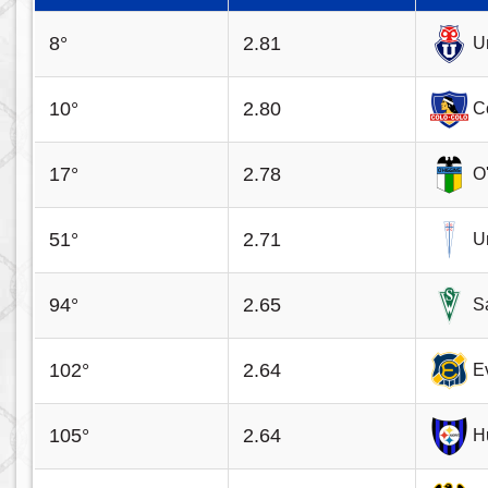
8°
2.81
U
10°
2.80
C
17°
2.78
O
51°
2.71
U
94°
2.65
S
102°
2.64
E
105°
2.64
H