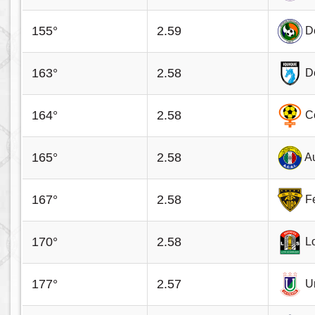
155°
2.59
D
163°
2.58
D
164°
2.58
C
165°
2.58
Au
167°
2.58
F
170°
2.58
L
177°
2.57
U