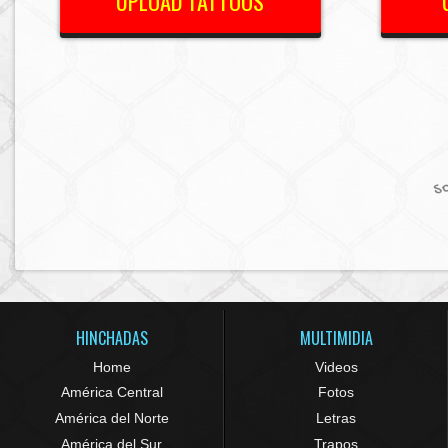
UPLOAD TATTOOS
So
HINCHADAS
MULTIMIDIA
Home
Videos
América Central
Fotos
América del Norte
Letras
América del Sur
Trapos