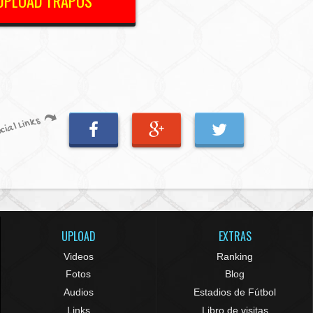
UPLOAD TRAPOS
cial Links
UPLOAD
EXTRAS
Videos
Ranking
Fotos
Blog
Audios
Estadios de Fútbol
Links
Libro de visitas