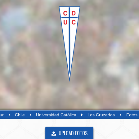
ur
Chile
Universidad Católica
Los Cruzados
Fotos 
UPLOAD FOTOS