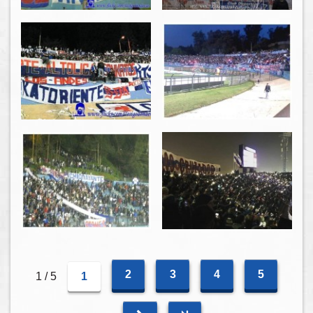
2
3
4
5
1 / 5
1