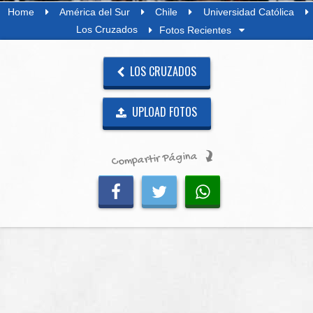
Home
América del Sur
Chile
Universidad Católica
Los Cruzados
Fotos Recientes
LOS CRUZADOS
UPLOAD FOTOS
Compartir Página