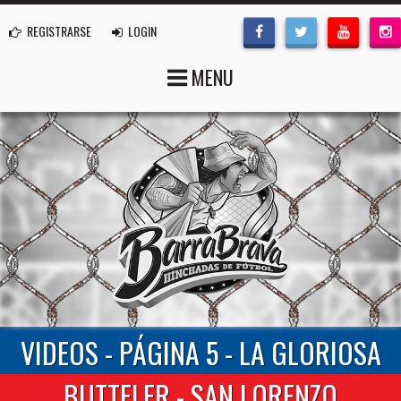
REGISTRARSE
LOGIN
MENU
VIDEOS - PÁGINA 5 - LA GLORIOSA
BUTTELER - SAN LORENZO