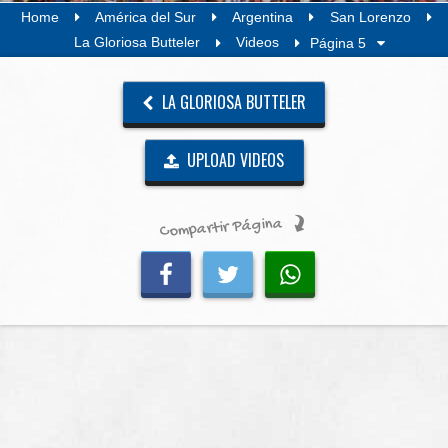
Home
América del Sur
Argentina
San Lorenzo
La Gloriosa Butteler
Videos
Página 5
LA GLORIOSA BUTTELER
UPLOAD VIDEOS
Compartir Página