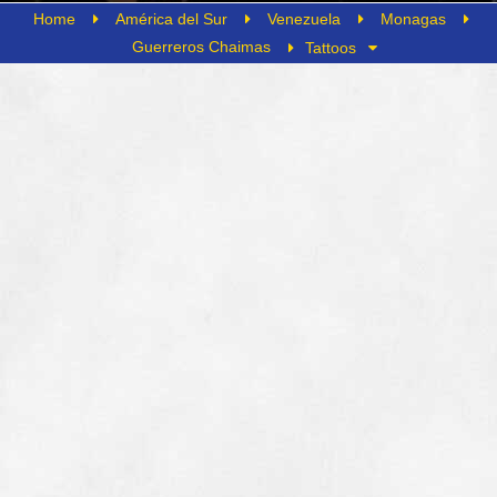
Home
América del Sur
Venezuela
Monagas
Guerreros Chaimas
Tattoos