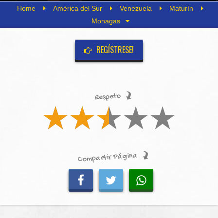
Home
América del Sur
Venezuela
Maturín
Monagas
REGÍSTRESE!
Respeto
Compartir Página