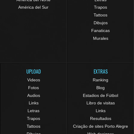
América del Sur
Trapos
Tattoos
Dibujos
Fanaticas
Murales
UPLOAD
EXTRAS
Videos
Ranking
Fotos
Blog
Audios
Estadios de Fútbol
Links
Libro de visitas
Letras
Links
Trapos
Resultados
Tattoos
Criação de sites Porto Alegre
Dibujos
Web designer