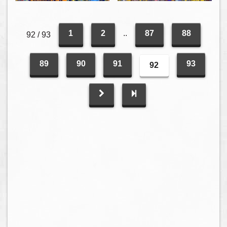
1
2
..
87
88
92 / 93
89
90
91
93
92