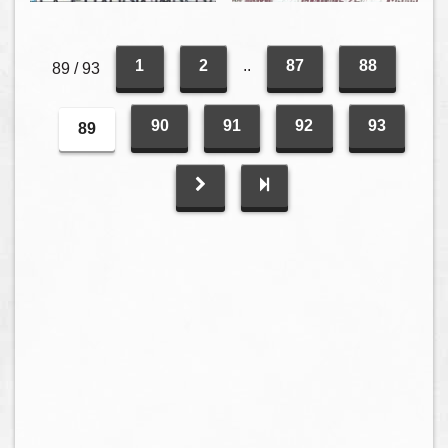
1
2
..
87
88
89 / 93
90
91
92
93
89