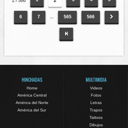
2 / 566
2
6
7
...
565
566
HINCHADAS
MULTIMIDIA
Home
Videos
América Central
Fotos
América del Norte
Letras
América del Sur
Trapos
Tattoos
Dibujos