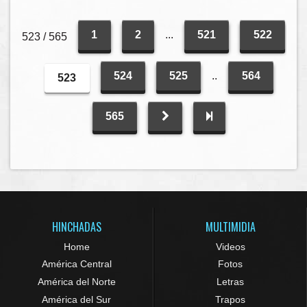
1
2
...
521
522
523 / 565
524
525
..
564
523
565
HINCHADAS
MULTIMIDIA
Home
Videos
América Central
Fotos
América del Norte
Letras
América del Sur
Trapos