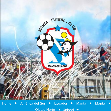
Home
América del Sur
Ecuador
Manta
Manta
Oleaje Norte
Upload