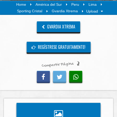
Home
América del Sur
Peru
Lima
Sporting Cristal
Gvardia Xtrema
Upload
GVARDIA XTREMA
REGÍSTRESE GRATUITAMENTE!
Compartir Página