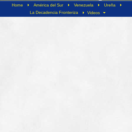
Home
América del Sur
Venezuela
Ureña
La Decadencia Fronteriza
Videos