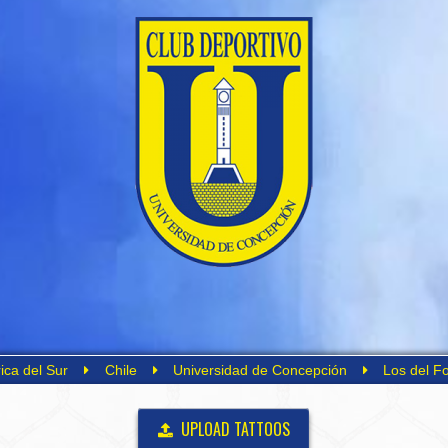
ica del Sur
Chile
Universidad de Concepción
Los del F
UPLOAD TATTOOS