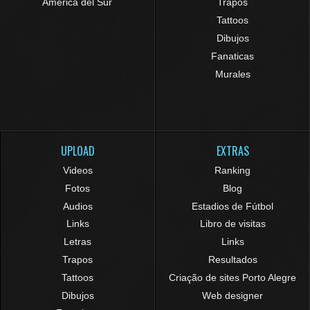
América del Sur
Trapos
Tattoos
Dibujos
Fanaticas
Murales
UPLOAD
EXTRAS
Videos
Ranking
Fotos
Blog
Audios
Estadios de Fútbol
Links
Libro de visitas
Letras
Links
Trapos
Resultados
Tattoos
Criação de sites Porto Alegre
Dibujos
Web designer