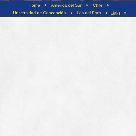
Home
América del Sur
Chile
Universidad de Concepción
Los del Foro
Links