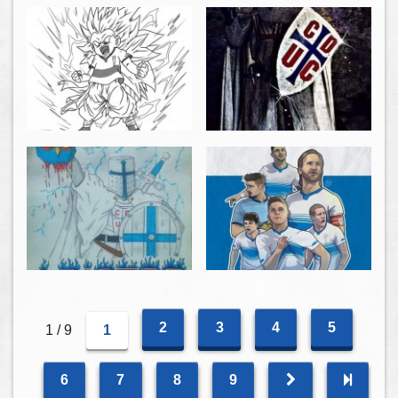
2
3
4
5
1 / 9
1
6
7
8
9