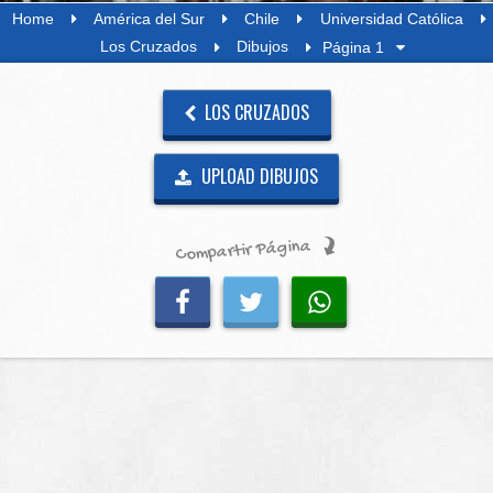
Home
América del Sur
Chile
Universidad Católica
Los Cruzados
Dibujos
Página 1
LOS CRUZADOS
UPLOAD DIBUJOS
Compartir Página