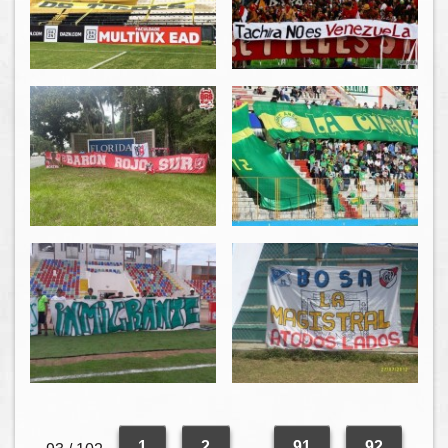
1
2
...
91
92