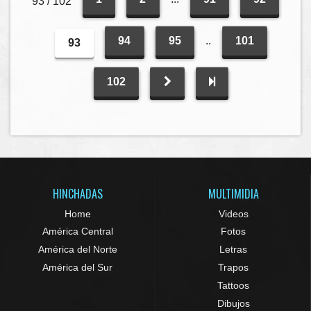
93 / 102
94
95
..
101
93
102
HINCHADAS
MULTIMIDIA
Home
Videos
América Central
Fotos
América del Norte
Letras
América del Sur
Trapos
Tattoos
Dibujos