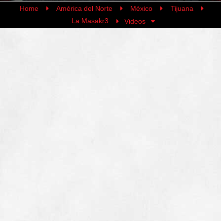
Home
América del Norte
México
Tijuana
La Masakr3
Videos