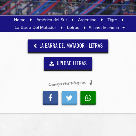
Home
América del Sur
Argentina
Tigre
La Barra Del Matador
Letras
Si sos de chaca
LA BARRA DEL MATADOR - LETRAS
UPLOAD LETRAS
Compartir Página