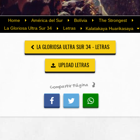
Home
América del Sur
Bolívia
The Strongest
La Gloriosa Ultra Sur 34
Letras
Kalatakaya Huarikasaya
LA GLORIOSA ULTRA SUR 34 - LETRAS
UPLOAD LETRAS
Compartir Página