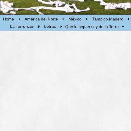
Home
América del Norte
México
Tampico Madero
La Terrorizer
Letras
Que lo sepan soy de la Terro