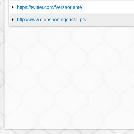
https://twitter.com/fverzaoriente
http://www.clubsportingcristal.pe/