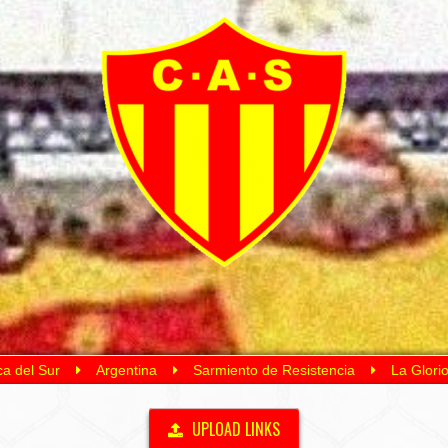
a del Sur
Argentina
Sarmiento de Resistencia
La Glori
UPLOAD LINKS