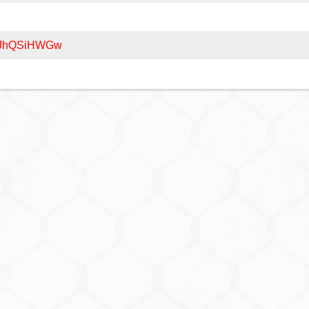
aXJhQSiHWGw