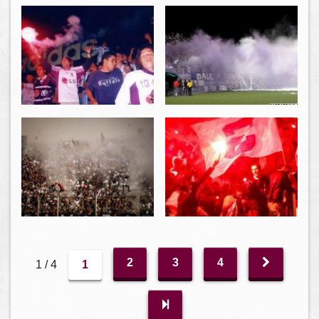
2
3
4
1 / 4
1