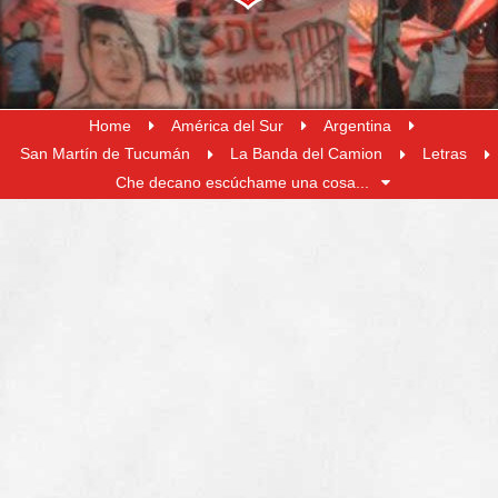
Home
América del Sur
Argentina
San Martín de Tucumán
La Banda del Camion
Letras
Che decano escúchame una cosa...