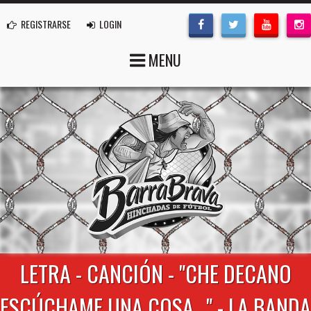
REGISTRARSE
LOGIN
MENU
LETRA - CANCIÓN - "CHE DECANO
ESCÚCHAME UNA COSA..." - LA BANDA