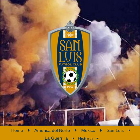
Home
América del Norte
México
San Luis
La Guerrilla
Historia