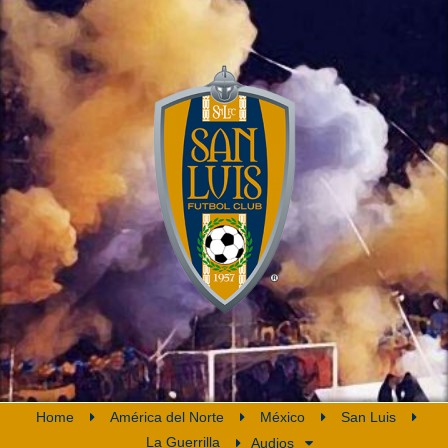
Home
América del Norte
México
San Luis
La Guerrilla
Audios