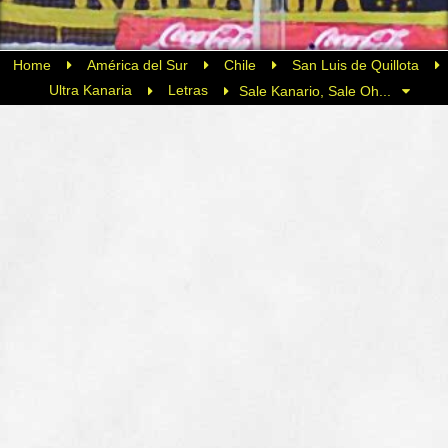
Home
América del Sur
Chile
San Luis de Quillota
Ultra Kanaria
Letras
Sale Kanario, Sale Oh...