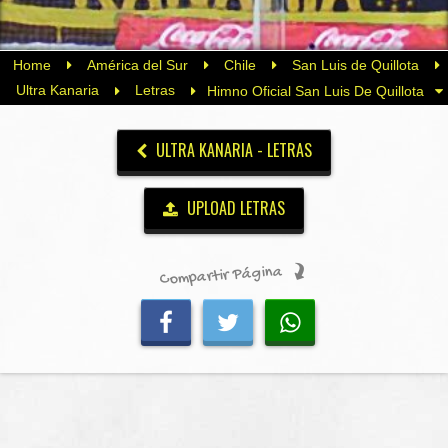
Home
América del Sur
Chile
San Luis de Quillota
Ultra Kanaria
Letras
Himno Oficial San Luis De Quillota
ULTRA KANARIA - LETRAS
UPLOAD LETRAS
Compartir Página