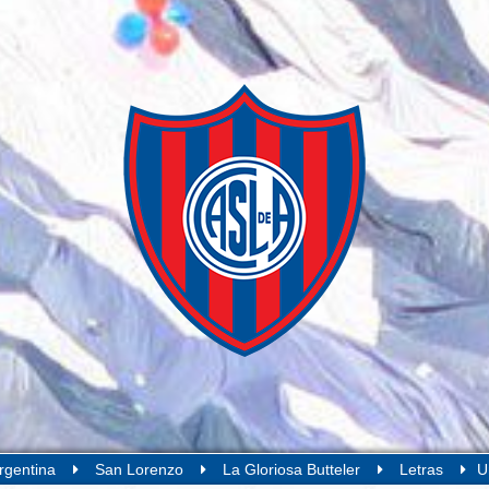
rgentina
San Lorenzo
La Gloriosa Butteler
Letras
U