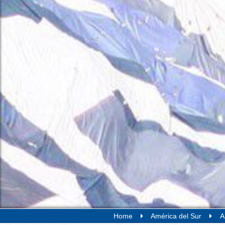
Home
América del Sur
A