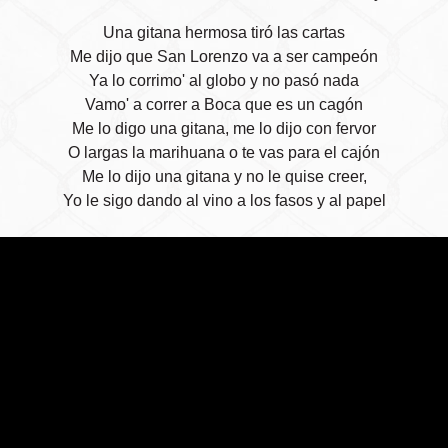
Una gitana hermosa tiró las cartas
Me dijo que San Lorenzo va a ser campeón
Ya lo corrimo' al globo y no pasó nada
Vamo' a correr a Boca que es un cagón
Me lo digo una gitana, me lo dijo con fervor
O largas la marihuana o te vas para el cajón
Me lo dijo una gitana y no le quise creer,
Yo le sigo dando al vino a los fasos y al papel