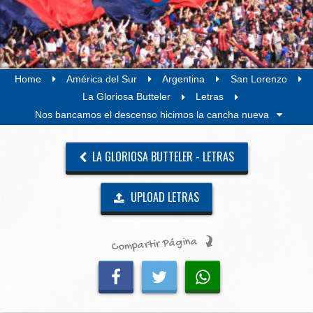
Home
América del Sur
Argentina
San Lorenzo
La Gloriosa Butteler
Letras
Nos bancamos el descenso hicimos la cancha nueva
LA GLORIOSA BUTTELER - LETRAS
UPLOAD LETRAS
Compartir Página