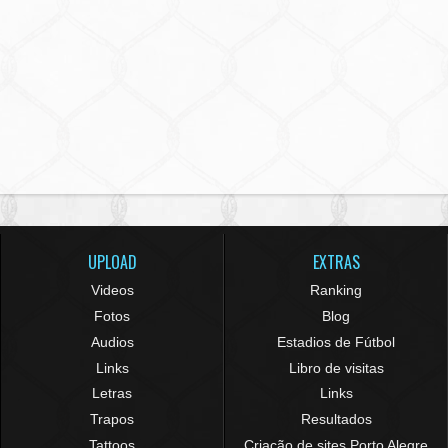
UPLOAD
EXTRAS
Videos
Ranking
Fotos
Blog
Audios
Estadios de Fútbol
Links
Libro de visitas
Letras
Links
Trapos
Resultados
Tattoos
Criação de sites Porto Alegre