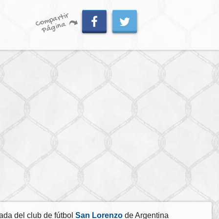
C
o
m
p
artir
P
á
gi
n
a
ada del club de fútbol
San Lorenzo
de Argentina