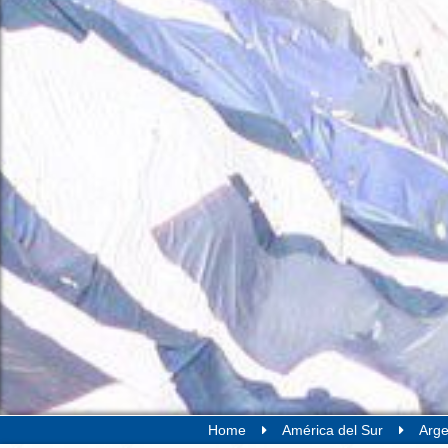
Home
América del Sur
Arge