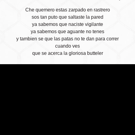
Che quemero estas zarpado en rastrero
sos tan puto que saltaste la pared
ya sabemos que naciste vigilante
ya sabemos que aguante no tenes
y tambien se que las patas no te dan para correr
cuando ves
que se acerca la gloriosa butteler