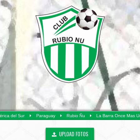
rica del Sur
Paraguay
Rubio Ñu
La Barra Once Mas U
UPLOAD FOTOS