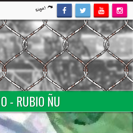
Siga!
O - RUBIO ÑU