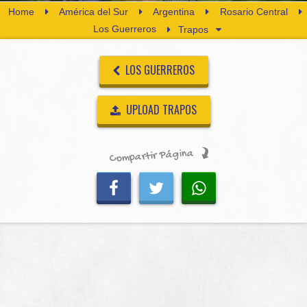
Home
América del Sur
Argentina
Rosario Central
Los Guerreros
Trapos
LOS GUERREROS
UPLOAD TRAPOS
Compartir Página