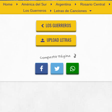
Home
América del Sur
Argentina
Rosario Central
Los Guerreros
Letras de Canciones
LOS GUERREROS
UPLOAD LETRAS
Compartir Página