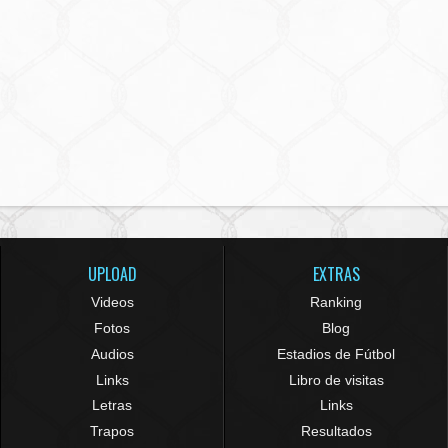
UPLOAD
EXTRAS
Videos
Ranking
Fotos
Blog
Audios
Estadios de Fútbol
Links
Libro de visitas
Letras
Links
Trapos
Resultados