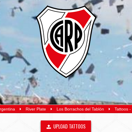
rgentina
River Plate
Los Borrachos del Tablón
Tattoos -
UPLOAD TATTOOS