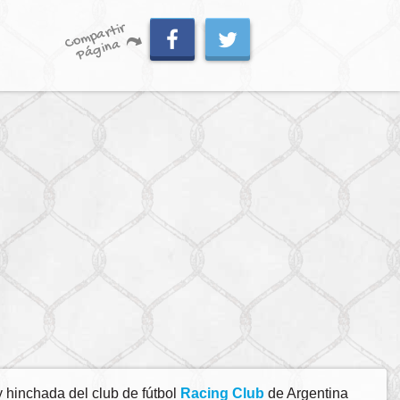
C
o
m
p
artir
P
á
gi
n
a
 hinchada del club de fútbol
Racing Club
de Argentina