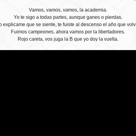
Vamos, vamos, vamos, la academia.
Yo te sigo a todas partes, aunque ganes o pierdas.
 explicame que se siente, te fuiste al descenso el año que volvi
Fuimos campeones, ahora vamos por la libertadores.
Rojo careta, vos juga la B que yo doy la vuelta.