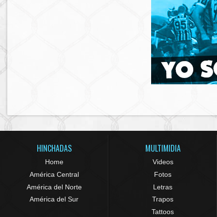
HINCHADAS
MULTIMIDIA
Home
Videos
América Central
Fotos
América del Norte
Letras
América del Sur
Trapos
Tattoos