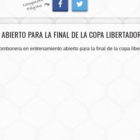
C
o
m
p
artir
P
á
gi
n
a
BIERTO PARA LA FINAL DE LA COPA LIBERTADO
mbonera en entrenamiento abierto para la final de la copa lib