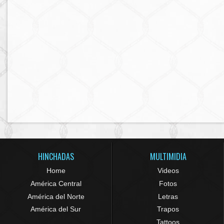
HINCHADAS
MULTIMIDIA
Home
Videos
América Central
Fotos
América del Norte
Letras
América del Sur
Trapos
Tattoos