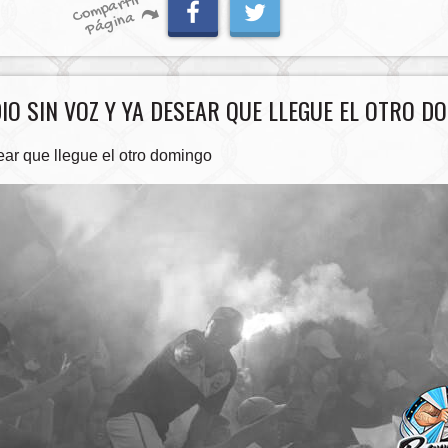
C
o
m
p
artir
P
á
gi
n
a
IO SIN VOZ Y YA DESEAR QUE LLEGUE EL OTRO D
ear que llegue el otro domingo