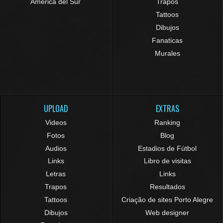
América del Sur
Trapos
Tattoos
Dibujos
Fanaticas
Murales
UPLOAD
EXTRAS
Videos
Ranking
Fotos
Blog
Audios
Estadios de Fútbol
Links
Libro de visitas
Letras
Links
Trapos
Resultados
Tattoos
Criação de sites Porto Alegre
Dibujos
Web designer