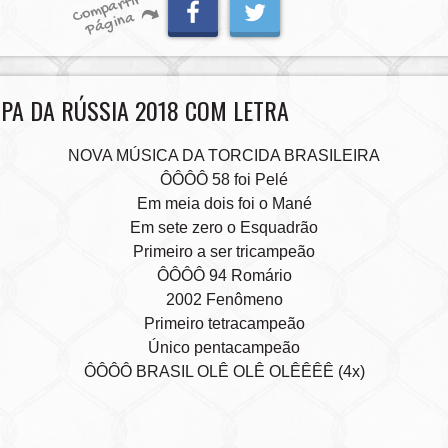
C
o
m
p
artir
P
á
gi
n
a
PA DA RÚSSIA 2018 COM LETRA
NOVA MÚSICA DA TORCIDA BRASILEIRA
ÔÔÔÔ 58 foi Pelé
Em meia dois foi o Mané
Em sete zero o Esquadrão
Primeiro a ser tricampeão
ÔÔÔÔ 94 Romário
2002 Fenômeno
Primeiro tetracampeão
Único pentacampeão
ÔÔÔÔ BRASIL OLÊ OLÊ OLÊÊÊÊ (4x)