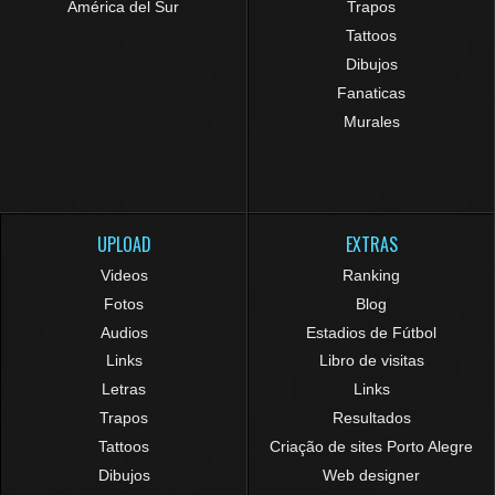
América del Sur
Trapos
Tattoos
Dibujos
Fanaticas
Murales
UPLOAD
EXTRAS
Videos
Ranking
Fotos
Blog
Audios
Estadios de Fútbol
Links
Libro de visitas
Letras
Links
Trapos
Resultados
Tattoos
Criação de sites Porto Alegre
Dibujos
Web designer