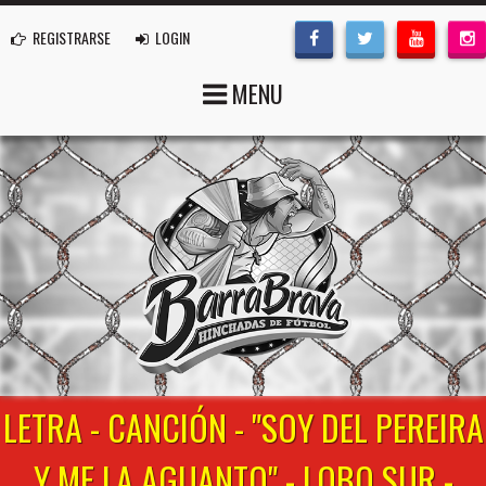
REGISTRARSE
LOGIN
MENU
LETRA - CANCIÓN - "SOY DEL PEREIRA
Y ME LA AGUANTO" - LOBO SUR -