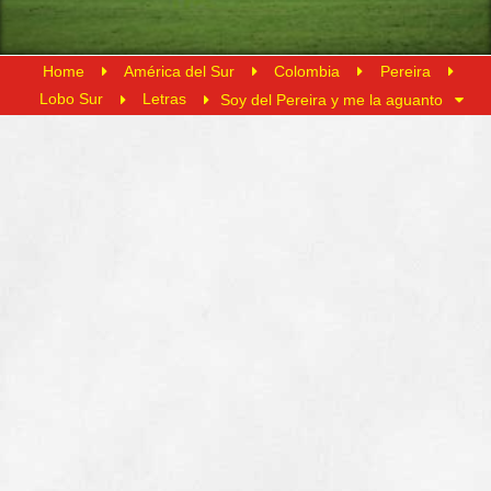
Home
América del Sur
Colombia
Pereira
Lobo Sur
Letras
Soy del Pereira y me la aguanto