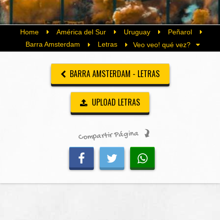
Home
América del Sur
Uruguay
Peñarol
Barra Amsterdam
Letras
Veo veo! qué vez?
BARRA AMSTERDAM - LETRAS
UPLOAD LETRAS
Compartir Página