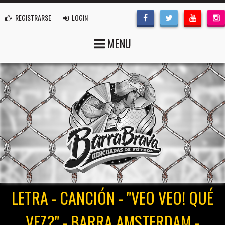
REGISTRARSE
LOGIN
MENU
LETRA - CANCIÓN - "VEO VEO! QUÉ
VEZ?" - BARRA AMSTERDAM -